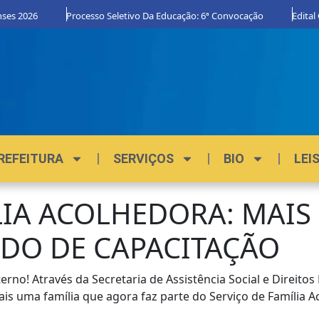
6
Processo Seletivo Da Educação: 6ª Convocação
Edital Orgulho
REFEITURA
SERVIÇOS
BIO
LEI
LIA ACOLHEDORA: MAIS
ADO DE CAPACITAÇÃO
rno! Através da Secretaria de Assistência Social e Direit
ais uma família que agora faz parte do Serviço de Família