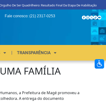
 De Ser Quadrilheiro: Resultado Final Da Etapa De Habilitação
Procon M
Fale conosco: (21) 2317-0253
S
TRANSPARÊNCIA
 UMA FAMÍLIA
os Humanos, a Prefeitura de Magé promoveu a
 Acolhedora. A entrega do documento