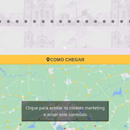
3
4
5
6
7
8
9
10
11
12
13
14
15
16
17
COMO CHEGAR
Clique para aceitar os cookies marketing
e ativar este conteúdo