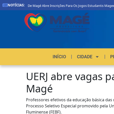
NOTÍCIAS:
Prefeitura De Magé Abre Inscrições Para Os Jogos Estudantis Mageen
INÍCIO
CIDADE
P
UERJ abre vagas pa
Magé
Professores efetivos da educação básica das
Processo Seletivo Especial promovido pela Un
Fluminense (FEBF).