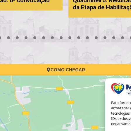
ão: 6ª convocação
Quadrilheiro: Resulta
da Etapa de Habilitaç
3
4
5
6
7
8
9
10
11
12
13
14
15
16
17
COMO CHEGAR
Para fornec
armazenar e
tecnologias
IDs exclusiv
negativamen