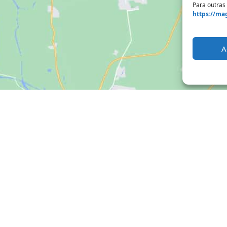
Para outras
https://mag
A
Clique para aceitar os cookies marketing
e ativar este conteúdo