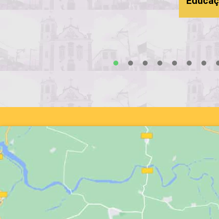
Educaç
s
1
2