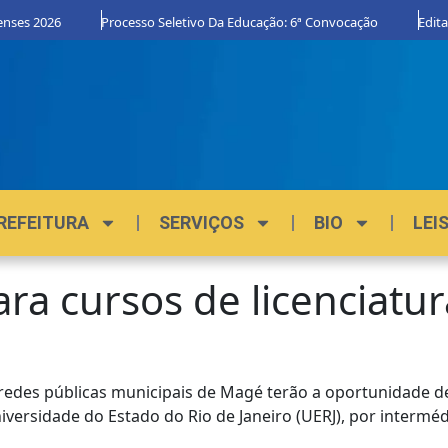
ses 2026
Processo Seletivo Da Educação: 6ª Convocação
Edital 
REFEITURA
SERVIÇOS
BIO
LEI
ra cursos de licenciatu
 redes públicas municipais de Magé terão a oportunidade 
iversidade do Estado do Rio de Janeiro (UERJ), por interm