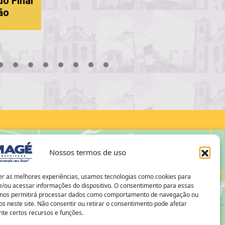
do Final
ão
18
19
20
21
22
23
24
25
26
27
28
29
30
Nossos termos de uso
er as melhores experiências, usamos tecnologias como cookies para
/ou acessar informações do dispositivo. O consentimento para essas
 nos permitirá processar dados como comportamento de navegação ou
os neste site. Não consentir ou retirar o consentimento pode afetar
te certos recursos e funções.