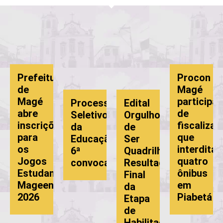
Prefeitura
Procon
de
Magé
Magé
participa
Processo
Edital
abre
de
Seletivo
Orgulho
inscrições
fiscalização
da
de
para
que
Educação:
Ser
os
interdita
6ª
Quadrilheiro:
Jogos
quatro
convocação
Resultado
Estudantis
ônibus
Final
Mageenses
em
o
da
2026
Piabetá
Etapa
de
Habilitação