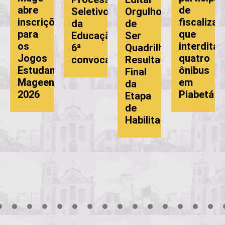
abre
de
Seletivo
Orgulho
inscrições
fiscalizaçã
da
de
para
que
Educação:
Ser
os
interdita
6ª
Quadrilheiro:
Jogos
quatro
convocação
Resultado
Estudantis
ônibus
Final
Mageenses
em
ão
da
2026
Piabetá
Etapa
de
Habilitação
3
4
5
6
7
8
9
10
11
12
13
14
15
16
17