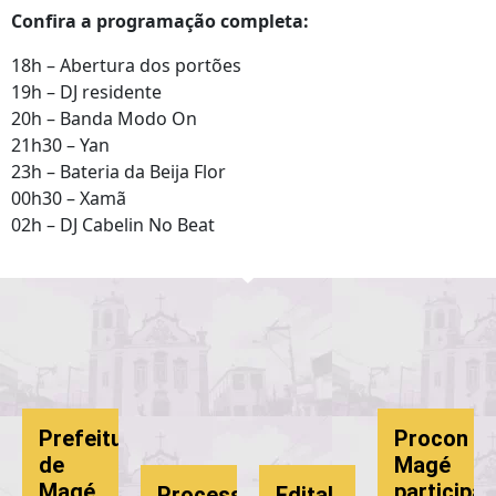
Confira a programação completa:
18h – Abertura dos portões
19h – DJ residente
20h – Banda Modo On
21h30 – Yan
23h – Bateria da Beija Flor
00h30 – Xamã
02h – DJ Cabelin No Beat
Prefeitura
Procon
de
Magé
Magé
participa
Processo
Edital