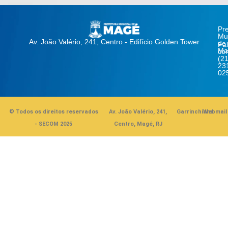
Pre
Mun
Av. João Valério, 241, Centro - Edifício Golden Tower
de
Fa
Ma
co
(21
23
02
© Todos os direitos reservados
Av. João Valério, 241,
Garrinchinha
Webmail
- SECOM 2025
Centro, Magé, RJ