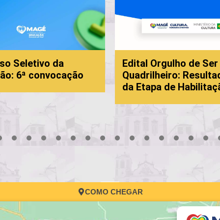
so Seletivo da
Edital Orgulho de Ser
ão: 6ª convocação
Quadrilheiro: Resulta
da Etapa de Habilitaç
3
4
5
6
7
8
9
10
11
12
13
14
15
16
17
COMO CHEGAR