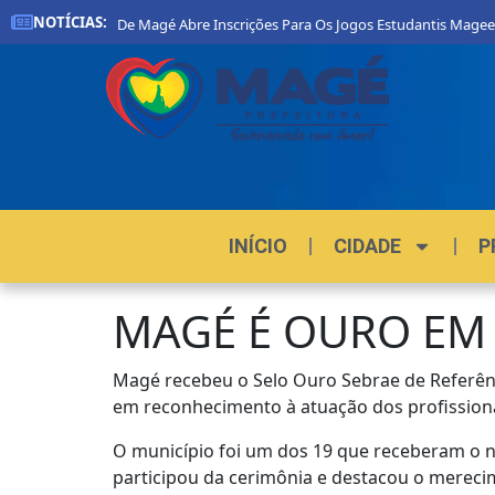
NOTÍCIAS:
Prefeitura De Magé Abre Inscrições Para Os Jogos Estudantis Magee
INÍCIO
CIDADE
P
MAGÉ É OURO EM
Magé recebeu o Selo Ouro Sebrae de Referên
em reconhecimento à atuação dos profissiona
O município foi um dos 19 que receberam o n
participou da cerimônia e destacou o merec