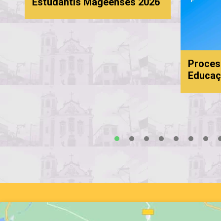
Estudantis Mageenses 2026
Proces
Educaç
s
1
2