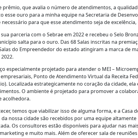
 prêmio, que avalia o número de atendimentos, a qualidade
dico esse ouro para a minha equipe na Secretaria de Dese
 necessário para que esse atendimento seja de excelência,
ua parceria com o Sebrae em 2022 e recebeu o Selo Bronz
icípio salta para o ouro. Das 68 Salas inscritas na premiaç
s Salas do Empreendedor do estado atingiram a marca de m
 2022.
 especialmente projetado para atender o MEI – Microemp
 empresariais, Ponto de Atendimento Virtual da Receita Fe
o). Localizada estrategicamente no coração da cidade, ela
dimentos. O ambiente é projetado para promover a colabora
e acolhedora.
ecer, temos que viabilizar isso de alguma forma, e a Casa 
 da nossa cidade são recebidos por uma equipe altamente q
zada. Os consultores estão disponíveis para ajudar nas ma
 marketing e muito mais. Além de oferecer sala de reuniõe