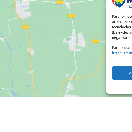
Para fornec
armazenar e
tecnologias
IDs exclusiv
negativamen
Para outras
https://mag
A
Clique para aceitar os cookies marketing