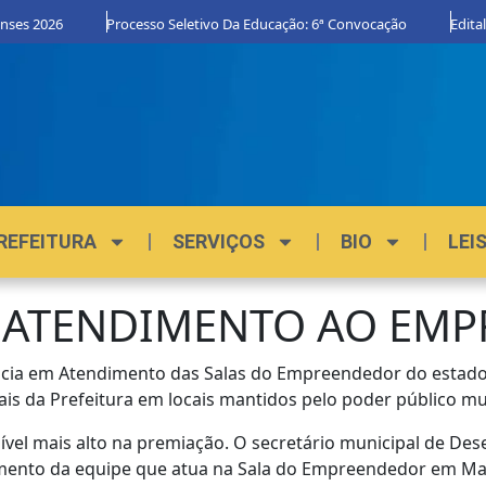
nses 2026
Processo Seletivo Da Educação: 6ª Convocação
Edital
REFEITURA
SERVIÇOS
BIO
LEI
 ATENDIMENTO AO EM
cia em Atendimento das Salas do Empreendedor do estado 
is da Prefeitura em locais mantidos pelo poder público mu
ível mais alto na premiação. O secretário municipal de De
imento da equipe que atua na Sala do Empreendedor em Ma