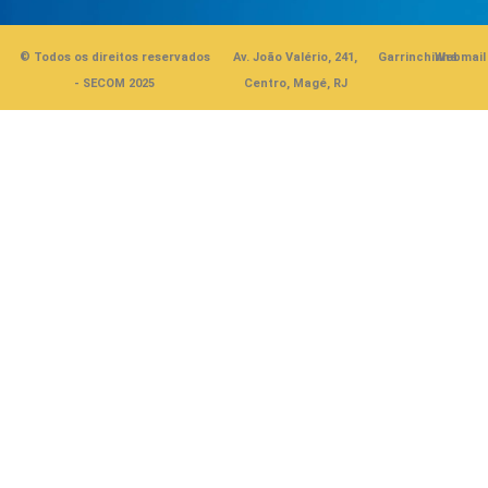
© Todos os direitos reservados
Av. João Valério, 241,
Garrinchinha
Webmail
- SECOM 2025
Centro, Magé, RJ