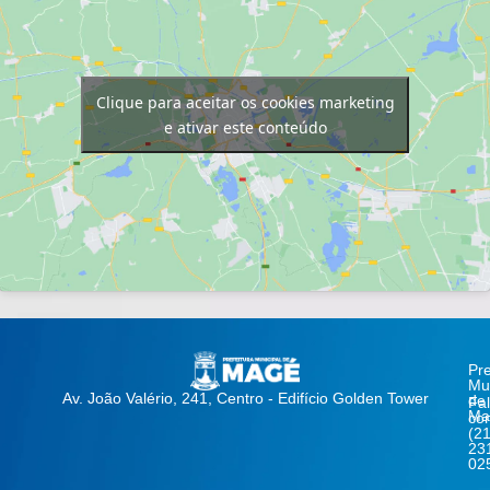
Clique para aceitar os cookies marketing
e ativar este conteúdo
Pre
Mun
Av. João Valério, 241, Centro - Edifício Golden Tower
de
Fa
Ma
co
(21
23
02