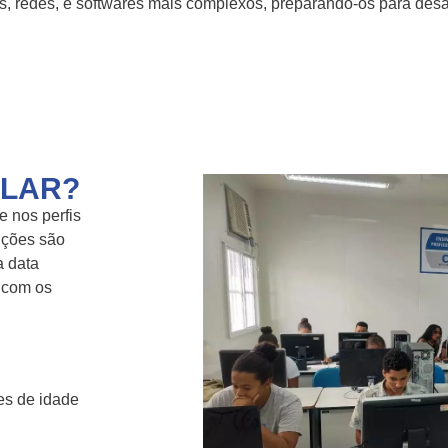
 redes, e softwares mais complexos, preparando-os para desa
ULAR?
e nos perfis
rições são
a data
 com os
es de idade