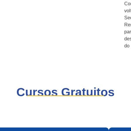
Com
vol
Sec
Ren
par
de
do 
Cursos Gratuitos