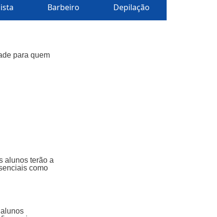
ista
Barbeiro
Depilação
dade para quem
s alunos terão a
ssenciais como
 alunos