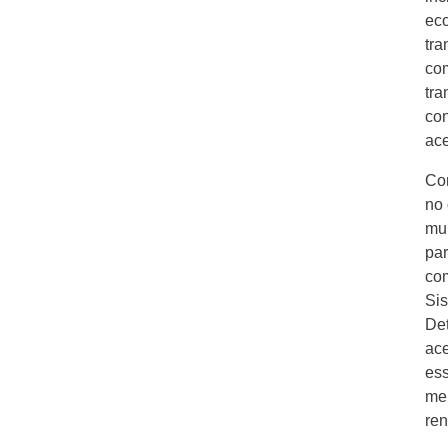
eco
tra
com
tra
con
ace
Com
no
mun
par
com
Sis
Det
ace
ess
mer
ren