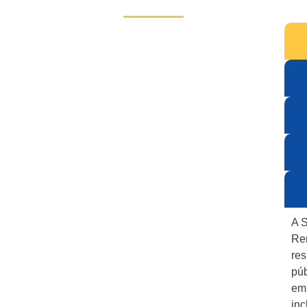
A S
Ren
res
púb
emp
inc