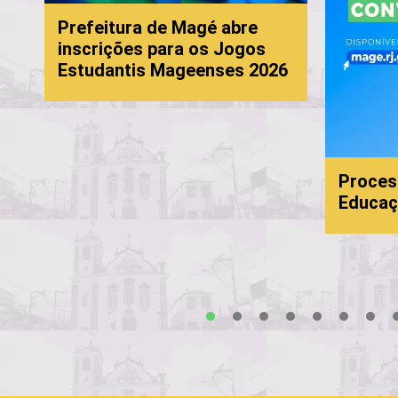
Prefeitura de Magé abre
inscrições para os Jogos
Estudantis Mageenses 2026
Proces
Educaç
s
1
2