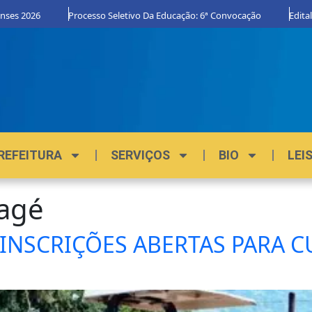
nses 2026
Processo Seletivo Da Educação: 6ª Convocação
Edital
REFEITURA
SERVIÇOS
BIO
LEI
magé
INSCRIÇÕES ABERTAS PARA 