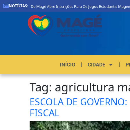
NOTÍCIAS:
Prefeitura De Magé Abre Inscrições Para Os Jogos Estudantis Magee
INÍCIO
CIDADE
P
Tag:
agricultura 
ESCOLA DE GOVERNO: 
FISCAL