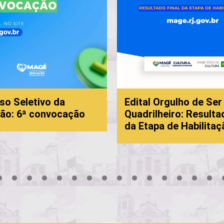
so Seletivo da
Edital Orgulho de Ser
ão: 6ª convocação
Quadrilheiro: Resulta
da Etapa de Habilitaç
3
4
5
6
7
8
9
10
11
12
13
14
15
16
17