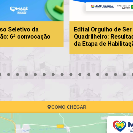
so Seletivo da
Edital Orgulho de Ser
ão: 6ª convocação
Quadrilheiro: Resulta
da Etapa de Habilitaç
3
4
5
6
7
8
9
10
11
12
13
14
15
16
17
COMO CHEGAR