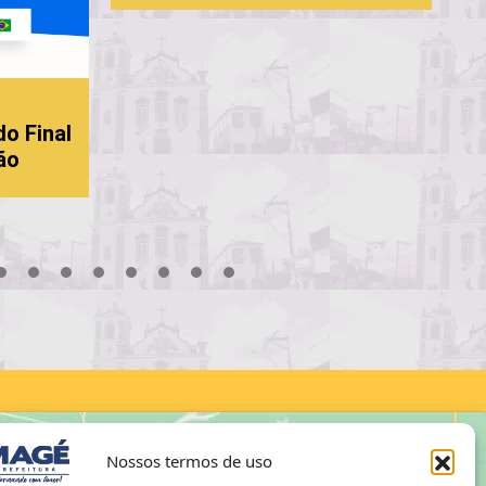
do Final
ão
18
19
20
21
22
23
24
25
26
27
28
29
30
Nossos termos de uso