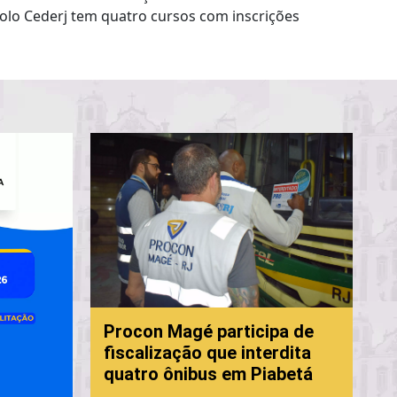
Polo Cederj tem quatro cursos com inscrições
P
Procon Magé participa de
f
fiscalização que interdita
c
quatro ônibus em Piabetá
M