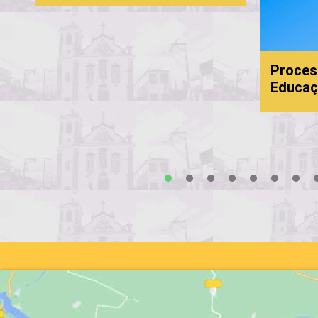
Proces
Educaç
s
1
2