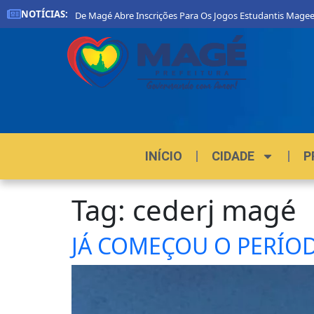
NOTÍCIAS:
Prefeitura De Magé Abre Inscrições Para Os Jogos Estudantis Mageense
INÍCIO
CIDADE
P
Tag:
cederj magé
JÁ COMEÇOU O PERÍOD