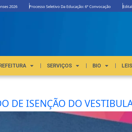
s 2026
Processo Seletivo Da Educação: 6ª Convocação
Edital Or
REFEITURA
SERVIÇOS
BIO
LEI
O DE ISENÇÃO DO VESTIBULAR