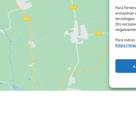
Para fornec
armazenar e
tecnologias
IDs exclusiv
negativamen
Para outras
https://mag
A
Clique para aceitar os cookies marketing
e ativar este conteúdo