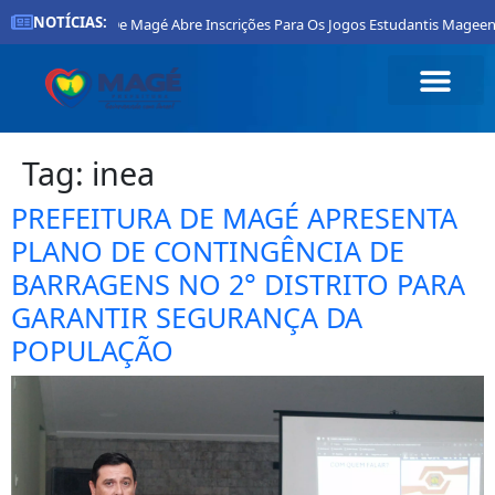
NOTÍCIAS:
Prefeitura De Magé Abre Inscrições Para Os Jogos Estudantis Mageen
Tag:
inea
PREFEITURA DE MAGÉ APRESENTA
PLANO DE CONTINGÊNCIA DE
BARRAGENS NO 2° DISTRITO PARA
GARANTIR SEGURANÇA DA
POPULAÇÃO