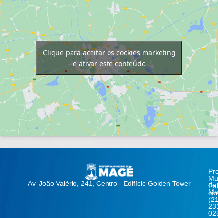
Clique para aceitar os cookies marketing
e ativar este conteúdo
Pre
Mun
Av. João Valério, 241, Centro - Edifício Golden Tower
de
Fa
Ma
co
(21
23
02