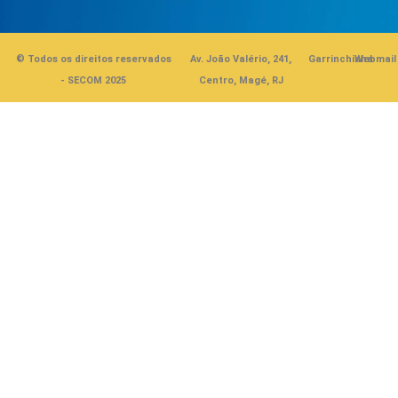
© Todos os direitos reservados
Av. João Valério, 241,
Garrinchinha
Webmail
- SECOM 2025
Centro, Magé, RJ