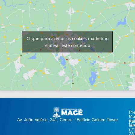
Clique para aceitar os cookies marketing
e ativar este conteúdo
Pre
Mun
Av. João Valério, 241, Centro - Edifício Golden Tower
de
Fa
Ma
co
(21
23