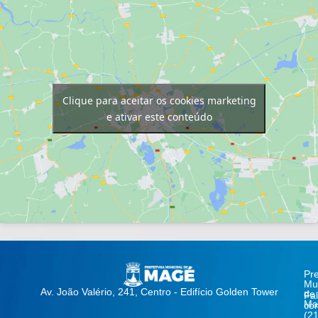
Clique para aceitar os cookies marketing
e ativar este conteúdo
Pre
Mun
Av. João Valério, 241, Centro - Edifício Golden Tower
de
Fa
Ma
co
(21