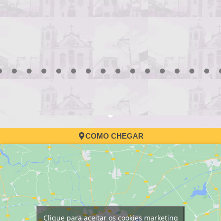
3
4
5
6
7
8
9
10
11
12
13
14
15
16
17
COMO CHEGAR
Clique para aceitar os cookies marketing