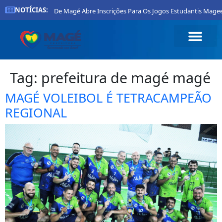
NOTÍCIAS:
Prefeitura De Magé Abre Inscrições Para Os Jogos Estudantis Magee
Tag:
prefeitura de magé magé
MAGÉ VOLEIBOL É TETRACAMPEÃO
REGIONAL