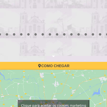
3
4
5
6
7
8
9
10
11
12
13
14
15
16
17
COMO CHEGAR
Clique para aceitar os cookies marketing