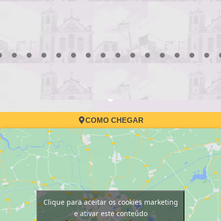
3
4
5
6
7
8
9
10
11
12
13
14
15
16
17
COMO CHEGAR
Clique para aceitar os cookies marketing
e ativar este conteúdo