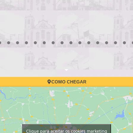
3
4
5
6
7
8
9
10
11
12
13
14
15
16
17
COMO CHEGAR
Clique para aceitar os cookies marketing