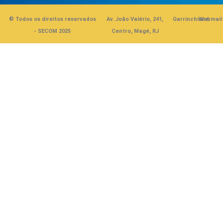
© Todos os direitos reservados
Av. João Valério, 241,
Garrinchinha
Webmail
- SECOM 2025
Centro, Magé, RJ