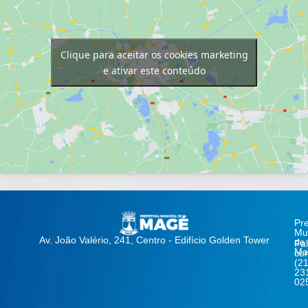
Clique para aceitar os cookies marketing
e ativar este conteúdo
Pre
Mun
Av. João Valério, 241, Centro - Edifício Golden Tower
de
Fa
Ma
co
(21
23
02