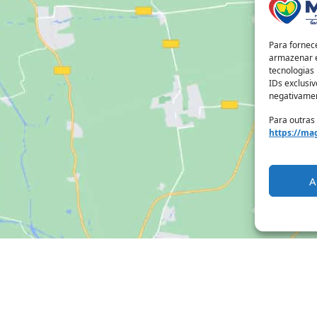
Para fornec
armazenar e
tecnologias
IDs exclusiv
negativamen
Para outras
https://mag
A
Clique para aceitar os cookies marketing