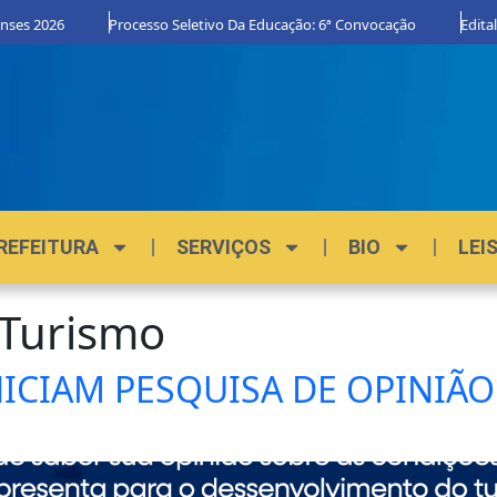
nses 2026
Processo Seletivo Da Educação: 6ª Convocação
Edital
REFEITURA
SERVIÇOS
BIO
LEI
 Turismo
INICIAM PESQUISA DE OPINIÃ