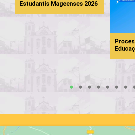
Estudantis Mageenses 2026
Proces
Educaç
s
1
2