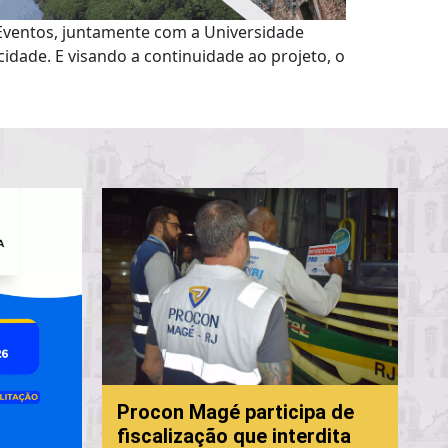
 Eventos, juntamente com a Universidade
 cidade. E visando a continuidade ao projeto, o
P
Procon Magé participa de
f
fiscalização que interdita