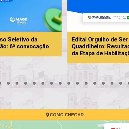
so Seletivo da
Edital Orgulho de Ser
ão: 6ª convocação
Quadrilheiro: Resulta
da Etapa de Habilitaç
3
4
5
6
7
8
9
10
11
12
13
14
15
16
17
COMO CHEGAR