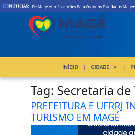
NOTÍCIAS:
Prefeitura De Magé Abre Inscrições Para Os Jogos Estudantis Magee
INÍCIO
CIDADE
P
Tag:
Secretaria de
PREFEITURA E UFRRJ 
TURISMO EM MAGÉ