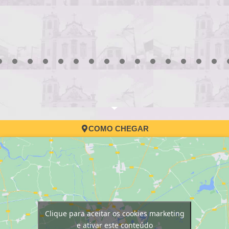
3
4
5
6
7
8
9
10
11
12
13
14
15
16
17
COMO CHEGAR
Clique para aceitar os cookies marketing
e ativar este conteúdo