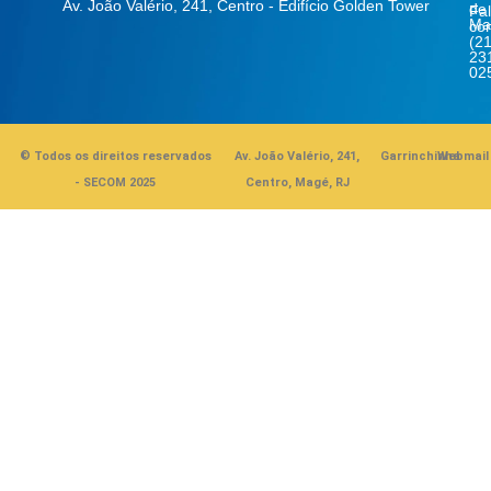
Av. João Valério, 241, Centro - Edifício Golden Tower
de
Fa
Ma
co
(21
23
02
© Todos os direitos reservados
Av. João Valério, 241,
Garrinchinha
Webmail
- SECOM 2025
Centro, Magé, RJ