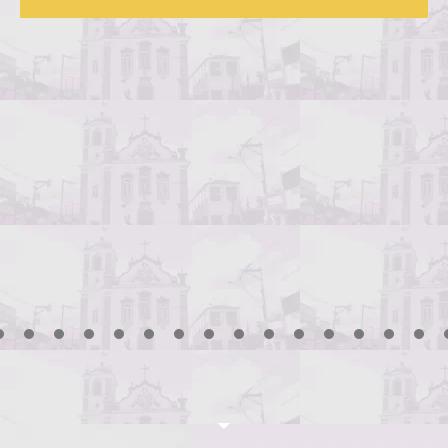
Processo Sele
convocação
3
4
5
6
7
8
9
10
11
12
13
14
15
16
17