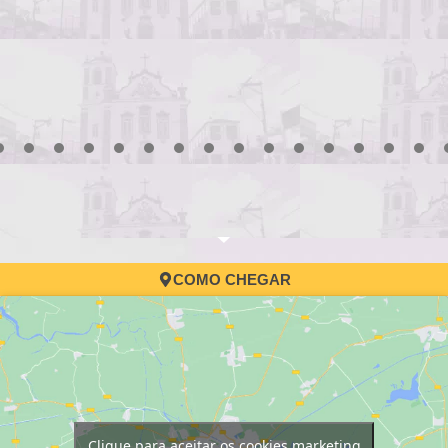
Processo Seletivo da
convocação
3
4
5
6
7
8
9
10
11
12
13
14
15
16
17
COMO CHEGAR
Clique para aceitar os cookies marketing