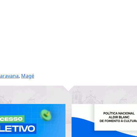
caravana
,
Magé