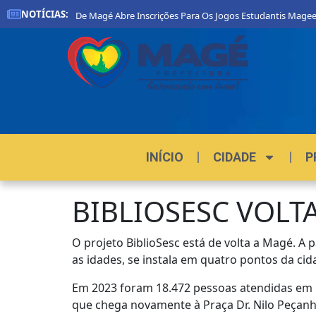
NOTÍCIAS:
Prefeitura De Magé Abre Inscrições Para Os Jogos Estudantis Magee
INÍCIO
CIDADE
P
BIBLIOSESC VOLTA
O projeto BiblioSesc está de volta a Magé. A p
as idades, se instala em quatro pontos da c
Em 2023 foram 18.472 pessoas atendidas em 11
que chega novamente à Praça Dr. Nilo Peçanh