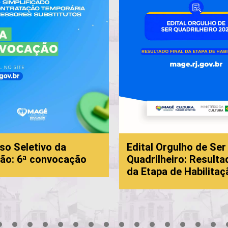
so Seletivo da
Edital Orgulho de Ser
ão: 6ª convocação
Quadrilheiro: Resulta
da Etapa de Habilitaç
3
4
5
6
7
8
9
10
11
12
13
14
15
16
17