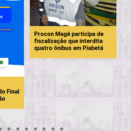
P
Procon Magé participa de
f
fiscalização que interdita
c
quatro ônibus em Piabetá
M
do Final
ão
18
19
20
21
22
23
24
25
26
27
28
29
30