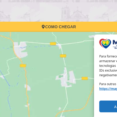
COMO CHEGAR
Para fornec
armazenar e
tecnologias
IDs exclusiv
negativamen
Para outras
https://mag
A