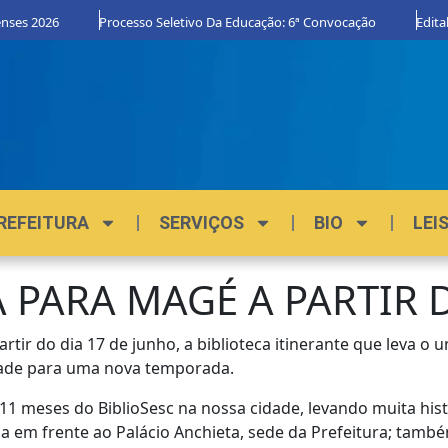
nses 2026
Processo Seletivo Da Educação: 6ª Convocação
Edital
REFEITURA
SERVIÇOS
BIO
LEI
 PARA MAGÉ A PARTIR D
artir do dia 17 de junho, a biblioteca itinerante que leva o
idade para uma nova temporada.
 meses do BiblioSesc na nossa cidade, levando muita histór
a em frente ao Palácio Anchieta, sede da Prefeitura; tamb