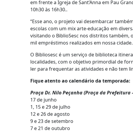
em frente a Igreja de Sant’Anna em Pau Gra
10h30 às 16h30..
“Esse ano, o projeto vai desembarcar também
escolas com um mix arte-educação em diversa
visitando o BiblioSesc nos distritos também,
mil empréstimos realizados em nossa cidade.
O Bibliosesc é um serviço de biblioteca iti
localidades, com o objetivo primordial de for
ler para frequentar as atividades e não tem li
Fique atento ao calendário da temporada:
Praça Dr. Nilo Peçanha (Praça da Prefeitura
17 de junho
1, 15 e 29 de julho
12 e 26 de agosto
9 e 23 de setembro
7 e 21 de outubro