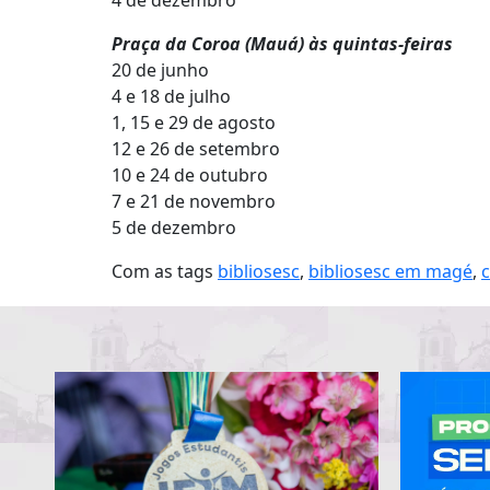
4 de dezembro
Praça da Coroa (Mauá) às quintas-feiras
20 de junho
4 e 18 de julho
1, 15 e 29 de agosto
12 e 26 de setembro
10 e 24 de outubro
7 e 21 de novembro
5 de dezembro
Com as tags
bibliosesc
,
bibliosesc em magé
,