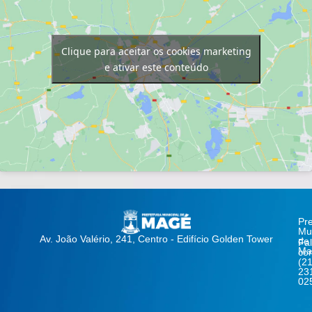
Clique para aceitar os cookies marketing
e ativar este conteúdo
Pre
Mun
Av. João Valério, 241, Centro - Edifício Golden Tower
de
Fa
Ma
co
(21
23
02