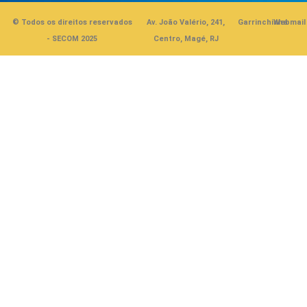
© Todos os direitos reservados
Av. João Valério, 241,
Garrinchinha
Webmail
- SECOM 2025
Centro, Magé, RJ