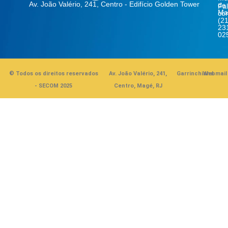
Av. João Valério, 241, Centro - Edifício Golden Tower
de
Fa
Ma
co
(21
23
02
© Todos os direitos reservados
Av. João Valério, 241,
Garrinchinha
Webmail
- SECOM 2025
Centro, Magé, RJ