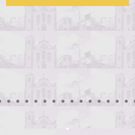
3
4
5
6
7
8
9
10
11
12
13
14
15
16
17