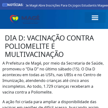
NOTÍCIAS:
Prefeitura De Magé Abre Inscrições Para Os Jogos Estudantis Mageens
DIA D: VACINAÇÃO CONTRA
POLIOMELITE E
MULTIVACINAÇÃO
A Prefeitura de Magé, por meio da Secretaria de Saúde,
promoveu o “Dia D” no último sábado (15). O Dia D
aconteceu em todas as USFs, nas UBSs e no Centro de
Imunização, atendendo crianças até cinco anos
incompletos. Ao todo, 1.729 crianças receberam a
vacina contra a Poliomelite.
A ação foi criada para ampliar a disponibilidade das
vacinas em regiões de difícil acesso, buscando assim