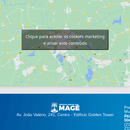
Clique para aceitar os cookies marketing
e ativar este conteúdo
Pre
Mun
Av. João Valério, 241, Centro - Edifício Golden Tower
de
Fa
Ma
co
(21
23