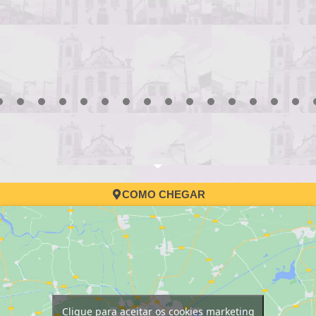
3
4
5
6
7
8
9
10
11
12
13
14
15
16
17
COMO CHEGAR
Clique para aceitar os cookies marketing