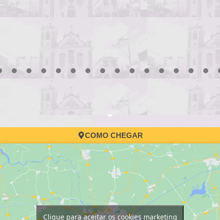
3
4
5
6
7
8
9
10
11
12
13
14
15
16
17
COMO CHEGAR
Clique para aceitar os cookies marketing