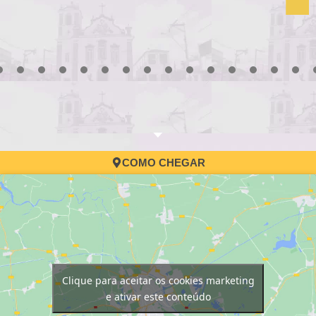
3
4
5
6
7
8
9
10
11
12
13
14
15
16
17
COMO CHEGAR
Clique para aceitar os cookies marketing
e ativar este conteúdo