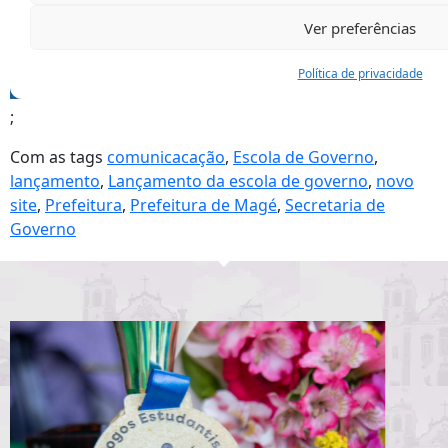
;
Com as tags
comunicacação
,
Escola de Governo
,
lançamento
,
Lançamento da escola de governo
,
novo
site
,
Prefeitura
,
Prefeitura de Magé
,
Secretaria de
Governo