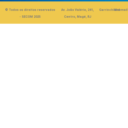
© Todos os direitos reservados
Av. João Valério, 241,
Garrinchinha
Webmail
- SECOM 2025
Centro, Magé, RJ