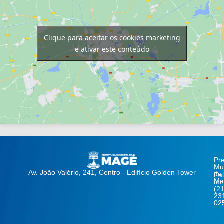
Clique para aceitar os cookies marketing
e ativar este conteúdo
Pre
Mun
Av. João Valério, 241, Centro - Edifício Golden Tower
de
Fa
Ma
co
(21
23
02