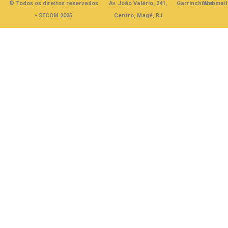
© Todos os direitos reservados
Av. João Valério, 241,
Garrinchinha
Webmail
- SECOM 2025
Centro, Magé, RJ