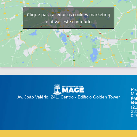
Clique para aceitar os cookies marketing
e ativar este conteúdo
Pre
Mun
Av. João Valério, 241, Centro - Edifício Golden Tower
de
Fa
Ma
co
(21
23
02