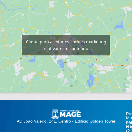
Clique para aceitar os cookies marketing
e ativar este conteúdo
Pre
Mun
Av. João Valério, 241, Centro - Edifício Golden Tower
de
Fa
Ma
co
(21