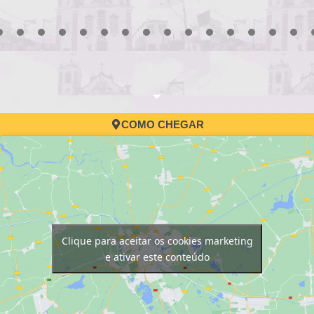
3
4
5
6
7
8
9
10
11
12
13
14
15
16
17
COMO CHEGAR
Clique para aceitar os cookies marketing
e ativar este conteúdo