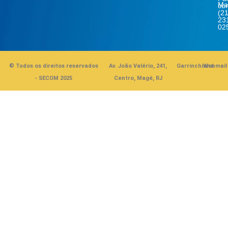
Ma
co
(21
23
02
© Todos os direitos reservados
Av. João Valério, 241,
Garrinchinha
Webmail
- SECOM 2025
Centro, Magé, RJ