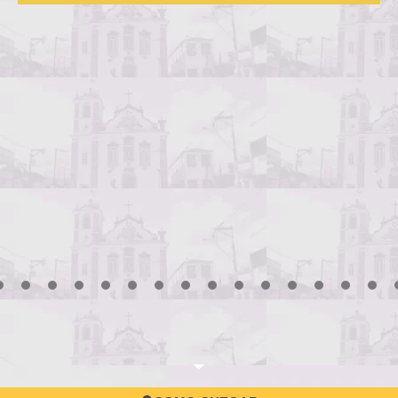
Processo Sele
convocação
3
4
5
6
7
8
9
10
11
12
13
14
15
16
17