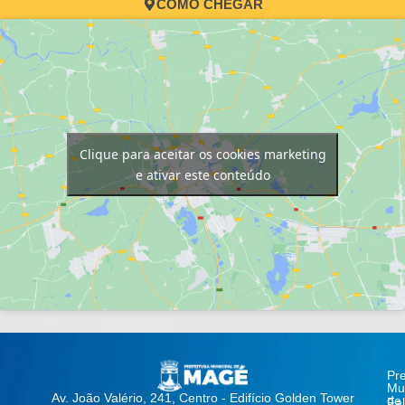
COMO CHEGAR
Clique para aceitar os cookies marketing
e ativar este conteúdo
Pre
Mun
Av. João Valério, 241, Centro - Edifício Golden Tower
de
Fa