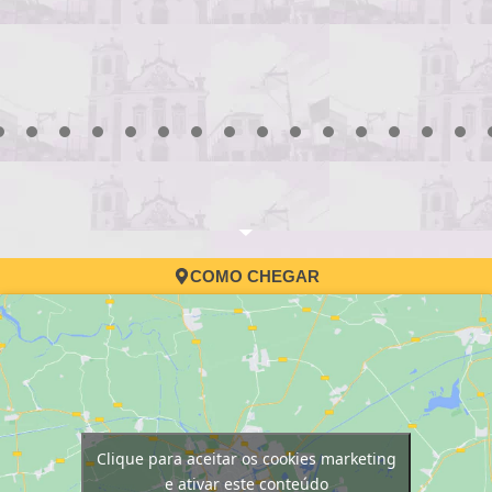
3
4
5
6
7
8
9
10
11
12
13
14
15
16
17
COMO CHEGAR
Clique para aceitar os cookies marketing
e ativar este conteúdo