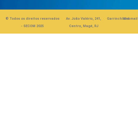
© Todos os direitos reservados
Av. João Valério, 241,
Garrinchinha
Webmail
- SECOM 2025
Centro, Magé, RJ