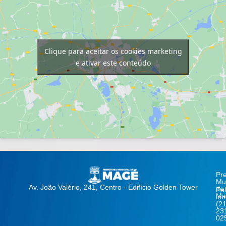
Clique para aceitar os cookies marketing
e ativar este conteúdo
Pre
Mun
Av. João Valério, 241, Centro - Edifício Golden Tower
de
Fa
Ma
co
(21
23
02