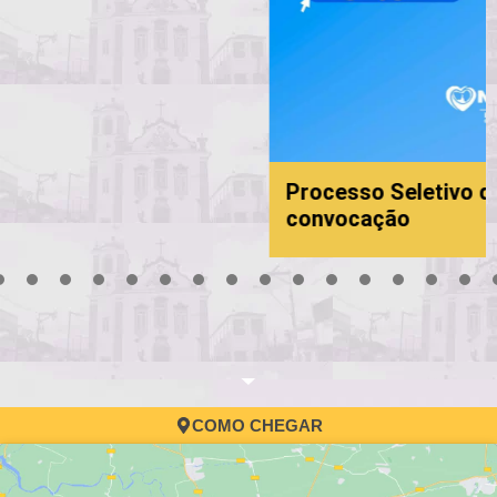
Processo Seletivo da Educação: 6ª
convocação
3
4
5
6
7
8
9
10
11
12
13
14
15
16
17
COMO CHEGAR