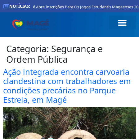
NOTÍCIAS:
itura De Magé Abre Inscrições Para Os Jogos Estudantis Mageenses 2026
Categoria:
Segurança e
Ordem Pública
Ação integrada encontra carvoaria
clandestina com trabalhadores em
condições precárias no Parque
Estrela, em Magé