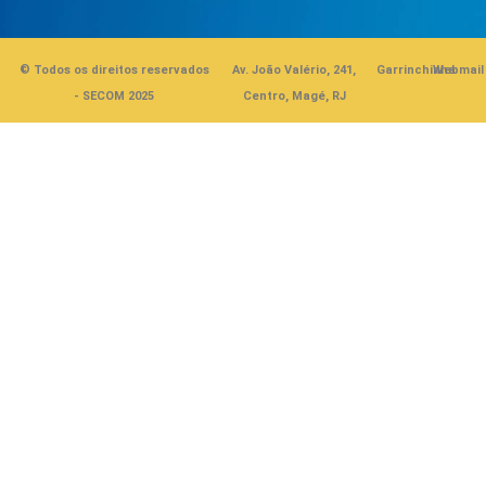
© Todos os direitos reservados
Av. João Valério, 241,
Garrinchinha
Webmail
- SECOM 2025
Centro, Magé, RJ