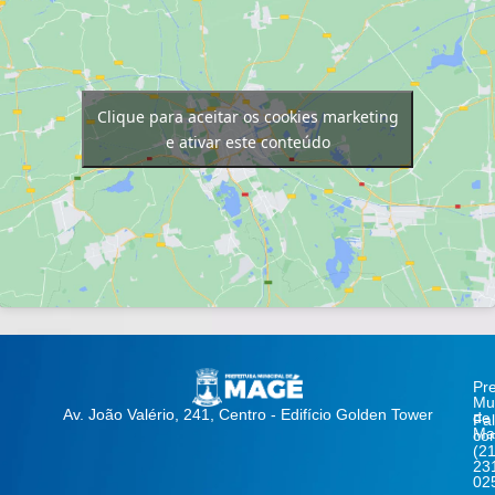
Clique para aceitar os cookies marketing
e ativar este conteúdo
Pre
Mun
Av. João Valério, 241, Centro - Edifício Golden Tower
de
Fa
Ma
co
(21
23
02