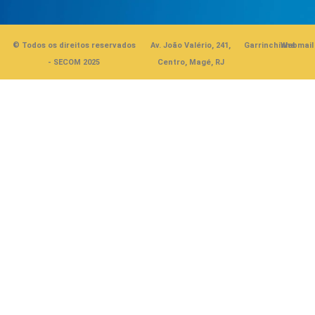
© Todos os direitos reservados
Av. João Valério, 241,
Garrinchinha
Webmail
- SECOM 2025
Centro, Magé, RJ