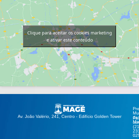
Clique para aceitar os cookies marketing
e ativar este conteúdo
Pre
Mun
Av. João Valério, 241, Centro - Edifício Golden Tower
de
Fa
Ma
co
(21
23
02