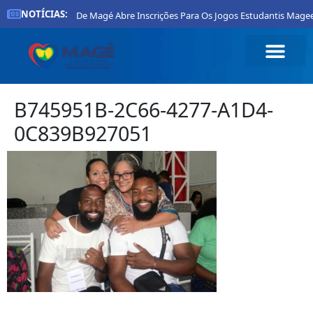
NOTÍCIAS:
Prefeitura De Magé Abre Inscrições Para Os Jogos Estudantis Magee
B745951B-2C66-4277-A1D4-
0C839B927051