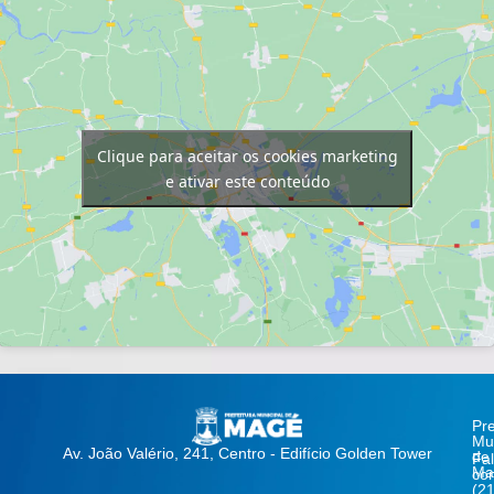
Clique para aceitar os cookies marketing
e ativar este conteúdo
Pre
Mun
Av. João Valério, 241, Centro - Edifício Golden Tower
de
Fa
Ma
co
(21