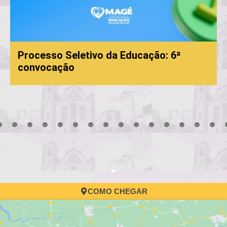
Processo Seletivo da Educação: 6ª
convocação
3
4
5
6
7
8
9
10
11
12
13
14
15
16
17
COMO CHEGAR