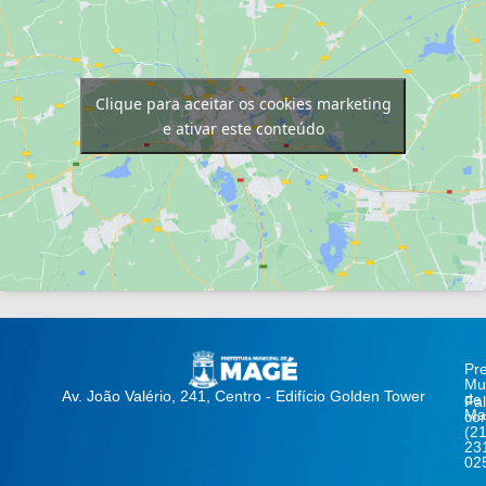
Clique para aceitar os cookies marketing
e ativar este conteúdo
Pre
Mun
Av. João Valério, 241, Centro - Edifício Golden Tower
de
Fa
Ma
co
(21
23
02