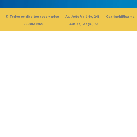
© Todos os direitos reservados
Av. João Valério, 241,
Garrinchinha
Webmail
- SECOM 2025
Centro, Magé, RJ