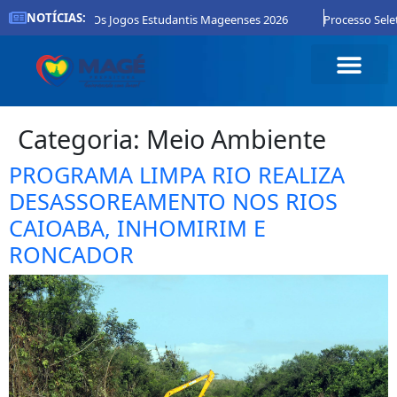
NOTÍCIAS:
scrições Para Os Jogos Estudantis Mageenses 2026
Processo Seletivo 
Categoria:
Meio Ambiente
PROGRAMA LIMPA RIO REALIZA
DESASSOREAMENTO NOS RIOS
CAIOABA, INHOMIRIM E
RONCADOR