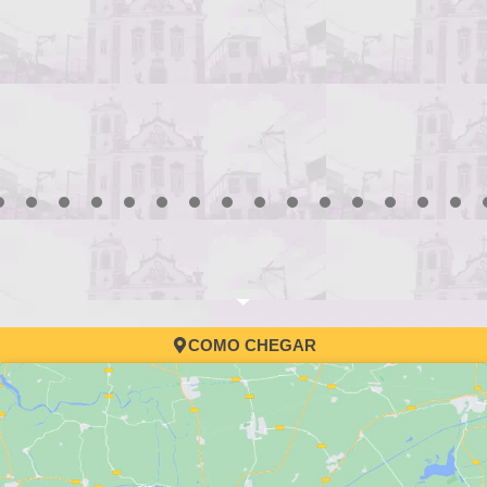
Processo Seletivo 
convocação
3
4
5
6
7
8
9
10
11
12
13
14
15
16
17
COMO CHEGAR