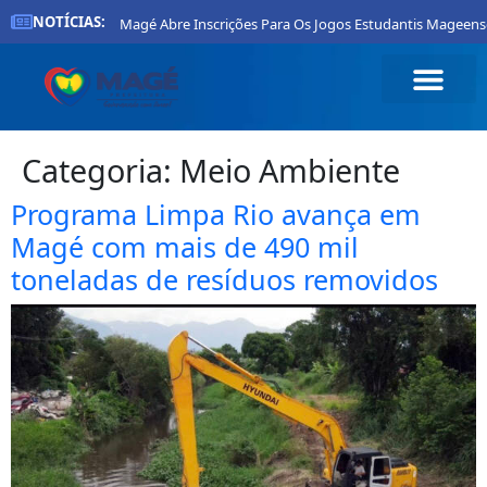
NOTÍCIAS:
Prefeitura De Magé Abre Inscrições Para Os Jogos Estudantis Mageenses 20
Categoria:
Meio Ambiente
Programa Limpa Rio avança em
Magé com mais de 490 mil
toneladas de resíduos removidos