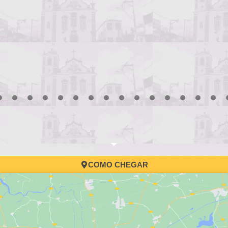
Processo Seletivo d
convocação
3
4
5
6
7
8
9
10
11
12
13
14
15
16
17
COMO CHEGAR