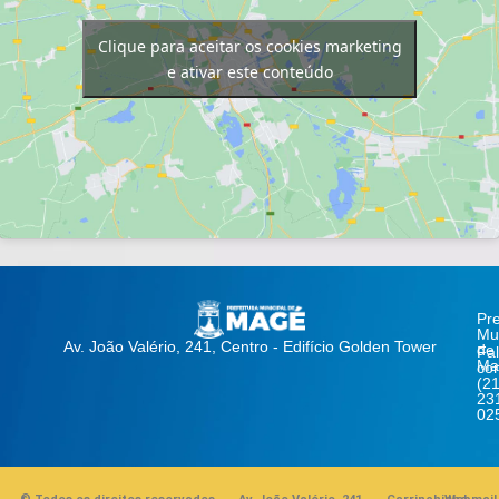
Clique para aceitar os cookies marketing
e ativar este conteúdo
Pre
Mun
Av. João Valério, 241, Centro - Edifício Golden Tower
de
Fa
Ma
co
(21
23
02