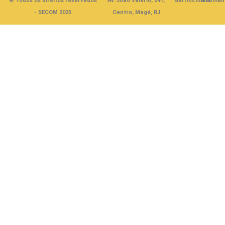
© Todos os direitos reservados
Av. João Valério, 241,
Garrinchinha
Webmail
- SECOM 2025
Centro, Magé, RJ