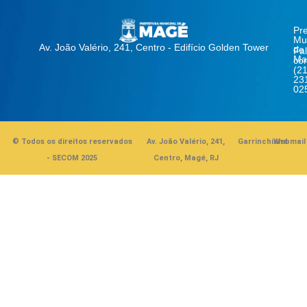
Pre
Mun
Av. João Valério, 241, Centro - Edifício Golden Tower
de
Fa
Ma
co
(21
23
02
© Todos os direitos reservados
Av. João Valério, 241,
Garrinchinha
Webmail
- SECOM 2025
Centro, Magé, RJ