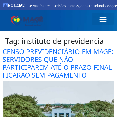
NOTÍCIAS:
Prefeitura De Magé Abre Inscrições Para Os Jogos Estudantis Mageen
Tag:
instituto de previdencia
CENSO PREVIDENCIÁRIO EM MAGÉ:
SERVIDORES QUE NÃO
PARTICIPAREM ATÉ O PRAZO FINAL
FICARÃO SEM PAGAMENTO