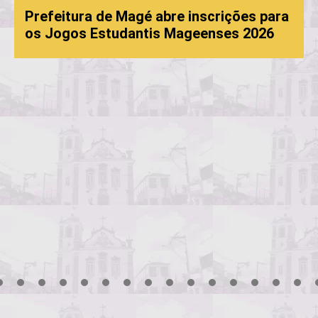
Prefeitura de Magé abre inscrições para
os Jogos Estudantis Mageenses 2026
3
4
5
6
7
8
9
10
11
12
13
14
15
16
17