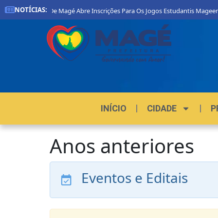
NOTÍCIAS:
Prefeitura De Magé Abre Inscrições Para Os Jogos Estudantis Mageense
INÍCIO
CIDADE
P
Anos anteriores
Eventos e Editais