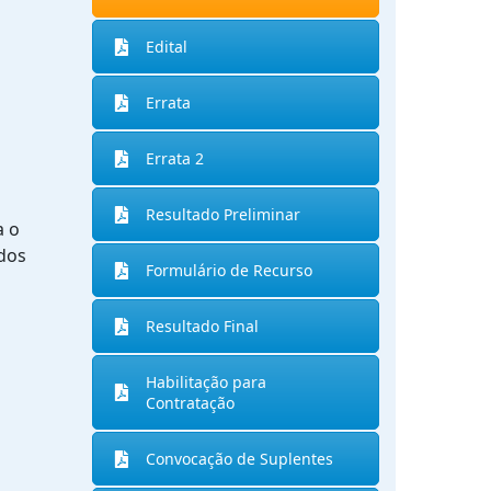
Edital
Errata
Errata 2
Resultado Preliminar
a o
 dos
Formulário de Recurso
Resultado Final
Habilitação para
Contratação
Convocação de Suplentes