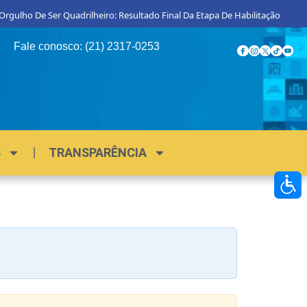
gulho De Ser Quadrilheiro: Resultado Final Da Etapa De Habilitação
Pr
Fale conosco: (21) 2317-0253
S
TRANSPARÊNCIA