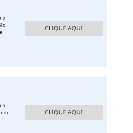
a o
ção
CLIQUE AQUI
ei
a o
CLIQUE AQUI
s em
.