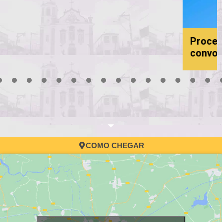
Processo Seletivo da Educação:
convocação
3
4
5
6
7
8
9
10
11
12
13
14
15
16
17
COMO CHEGAR