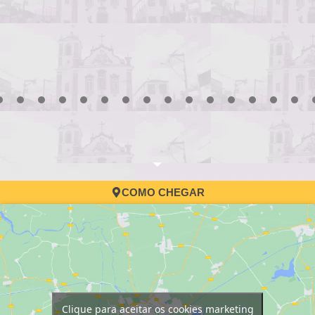
Processo Seletivo
convocação
3
4
5
6
7
8
9
10
11
12
13
14
15
16
17
COMO CHEGAR
Clique para aceitar os cookies marketing